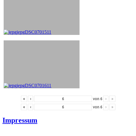
«
‹
von
6
›
»
«
‹
von
6
›
»
Impressum